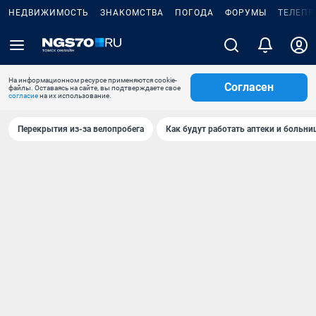
НЕДВИЖИМОСТЬ
ЗНАКОМСТВА
ПОГОДА
ФОРУМЫ
ТЕЛЕПР
На информационном ресурсе применяются cookie-
Согласен
файлы. Оставаясь на сайте, вы подтверждаете свое
согласие
на их использование.
Перекрытия из-за велопробега
Как будут работать аптеки и больн