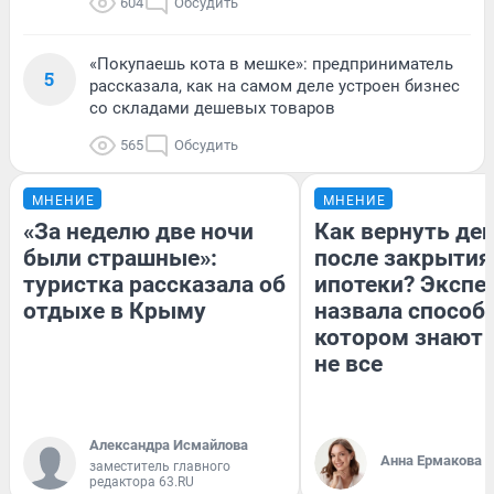
604
Обсудить
«Покупаешь кота в мешке»: предприниматель
5
рассказала, как на самом деле устроен бизнес
со складами дешевых товаров
565
Обсудить
МНЕНИЕ
МНЕНИЕ
«За неделю две ночи
Как вернуть де
были страшные»:
после закрытия
туристка рассказала об
ипотеки? Экспе
отдыхе в Крыму
назвала способ,
котором знают 
не все
Александра Исмайлова
Анна Ермакова
заместитель главного
редактора 63.RU