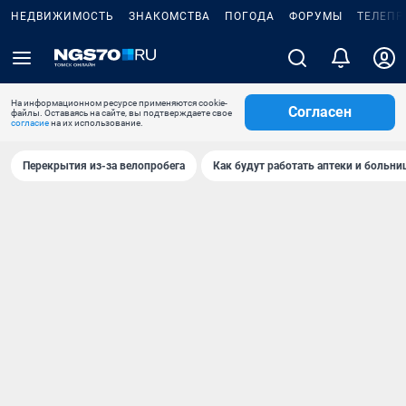
НЕДВИЖИМОСТЬ
ЗНАКОМСТВА
ПОГОДА
ФОРУМЫ
ТЕЛЕПР
На информационном ресурсе применяются cookie-
Согласен
файлы. Оставаясь на сайте, вы подтверждаете свое
согласие
на их использование.
Перекрытия из-за велопробега
Как будут работать аптеки и больн