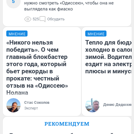
5
нужно смотреть «Одиссею», чтобы она не
выглядела как фиаско
525
Обсудить
МНЕНИЕ
МНЕНИЕ
«Никого нельзя
Тепло для бюдж
победить». О чем
холодно в сало
главный блокбастер
зимой. Водитель
этого года, который
ездит на электр
бьет рекорды в
плюсы и минус
прокате: честный
отзыв на «Одиссею»
Нолана
Стас Соколов
Денис Дедюхин
Эксперт
РЕКОМЕНДУЕМ