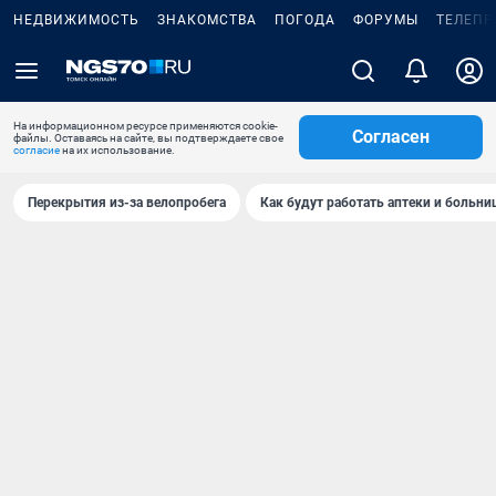
НЕДВИЖИМОСТЬ
ЗНАКОМСТВА
ПОГОДА
ФОРУМЫ
ТЕЛЕПР
На информационном ресурсе применяются cookie-
Согласен
файлы. Оставаясь на сайте, вы подтверждаете свое
согласие
на их использование.
Перекрытия из-за велопробега
Как будут работать аптеки и больн