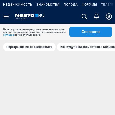
НЕДВИЖИМОСТЬ
ЗНАКОМСТВА
ПОГОДА
ФОРУМЫ
ТЕЛЕПР
На информационном ресурсе применяются cookie-
Согласен
файлы. Оставаясь на сайте, вы подтверждаете свое
согласие
на их использование.
Перекрытия из-за велопробега
Как будут работать аптеки и больн