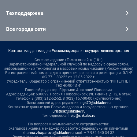
Техподдержка
Все города сети
Контактные данные для Роскомнадзора и государственных органов
Сетевое издание «Томск онлайн» (18+)
Зарегистрировано Федеральной службой по надзору в сфере связи,
информационных технологий и массовых коммуникаций (Роскомнадзор)
Регистрационный номер и дата принятия решения о регистрации: ЭЛ №
ФС 77 – 83222 от 12.05.2022 г.
Учредитель: Общество с ограниченной ответственностью "ИНТЕРНЕТ
ТЕХНОЛОГИИ"
Главный редактор: Ефремов Анатолий Павлович
Адрес редакции: 630099, Россия, Новосибирск, ул. Ленина, д. 12, 6 этаж,
телефон 8 (383) 212-52-52, 8 (923) 157-00-00 (круглосуточно)
Электронный адрес редакции:
ngs70@shkulev.ru
Контактные данные для Роскомнадзора и государственных органов:
juristnsk@shkulev.ru
Техподдержка:
help@shkulev.ru
По вопросам коммерческого сотрудничества:
Жапарова Жанна, менеджер по работе с федеральными клиентами
zhanna.zhaparova@shkulev.ru
, моб. + 7 982 640 34 32
Ревина Мария, директор по работе с федеральными клиентами