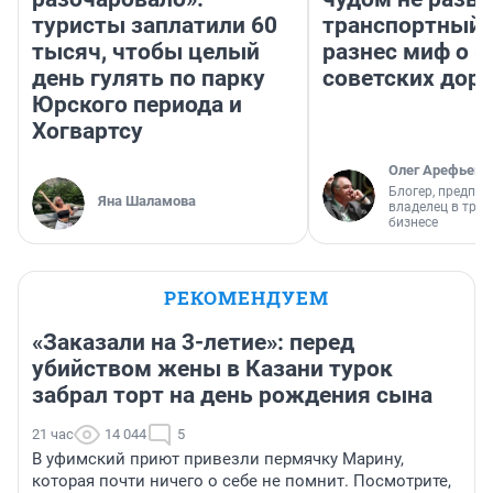
туристы заплатили 60
транспортный 
тысяч, чтобы целый
разнес миф о 
день гулять по парку
советских доро
Юрского периода и
Хогвартсу
Олег Арефьев
Блогер, предпри
Яна Шаламова
владелец в тра
бизнесе
РЕКОМЕНДУЕМ
«Заказали на 3-летие»: перед
убийством жены в Казани турок
забрал торт на день рождения сына
21 час
14 044
5
В уфимский приют привезли пермячку Марину,
которая почти ничего о себе не помнит. Посмотрите,