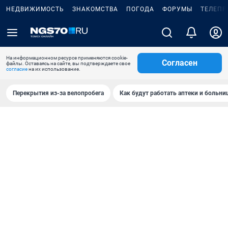
НЕДВИЖИМОСТЬ
ЗНАКОМСТВА
ПОГОДА
ФОРУМЫ
ТЕЛЕПР
На информационном ресурсе применяются cookie-
Согласен
файлы. Оставаясь на сайте, вы подтверждаете свое
согласие
на их использование.
Перекрытия из-за велопробега
Как будут работать аптеки и больн