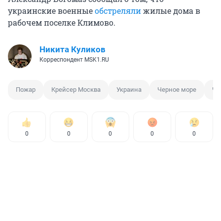
украинские военные
обстреляли
жилые дома в
рабочем поселке Климово.
Никита Куликов
Корреспондент MSK1.RU
Пожар
Крейсер Москва
Украина
Черное море
Че
0
0
0
0
0