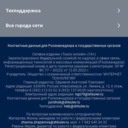
Техподдержка
Все города сети
Контактные данные для Роскомнадзора и государственных органов
Сетевое издание «Томск онлайн» (18+)
Зарегистрировано Федеральной службой по надзору в сфере связи,
информационных технологий и массовых коммуникаций (Роскомнадзор)
Регистрационный номер и дата принятия решения о регистрации: ЭЛ №
ФС 77 – 83222 от 12.05.2022 г.
Учредитель: Общество с ограниченной ответственностью "ИНТЕРНЕТ
ТЕХНОЛОГИИ"
Главный редактор: Ефремов Анатолий Павлович
Адрес редакции: 630099, Россия, Новосибирск, ул. Ленина, д. 12, 6 этаж,
телефон 8 (383) 212-52-52, 8 (923) 157-00-00 (круглосуточно)
Электронный адрес редакции:
ngs70@shkulev.ru
Контактные данные для Роскомнадзора и государственных органов:
juristnsk@shkulev.ru
Техподдержка:
help@shkulev.ru
По вопросам коммерческого сотрудничества:
Жапарова Жанна, менеджер по работе с федеральными клиентами
zhanna.zhaparova@shkulev.ru
, моб. + 7 982 640 34 32
Ревина Мария, директор по работе с федеральными клиентами