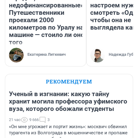
недофинансированные».
настроем нужн
Путешественники
смотреть «Оди
проехали 2000
чтобы она не
километров по Уралу на
выглядела как
машине — стоило ли оно
того
Екатерина Литкевич
Надежда Губар
РЕКОМЕНДУЕМ
Ученый в изгнании: какую тайну
хранит могила профессора уфимского
вуза, которого обожали студенты
21 час
9 666
3
«Он мне угрожает и портит жизнь»: москвич обвинил
турагента из Волгограда в мошенничестве и пропаже