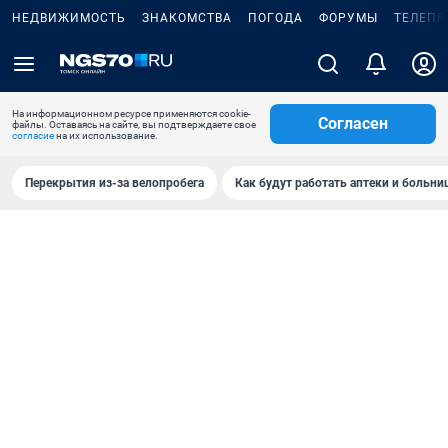
НЕДВИЖИМОСТЬ
ЗНАКОМСТВА
ПОГОДА
ФОРУМЫ
ТЕЛЕПР
На информационном ресурсе применяются cookie-
Согласен
файлы. Оставаясь на сайте, вы подтверждаете свое
согласие
на их использование.
Перекрытия из-за велопробега
Как будут работать аптеки и больн