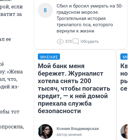
Сбил и бросил умирать на 50-
рой, если
5
градусном морозе.
хватит за
Трогательная история
трехлапого пса, которого
вернули к жизни
л ее
572
Обсудить
МНЕНИЕ
МНЕНИ
сё
Мой банк меня
Кварт
зу: «Жена
бережет. Журналист
но де
л, что,
хотела снять 200
рынок
дей из-
тысяч, чтобы погасить
сейча
кредит, — к ней домой
приехала служба
безопасности
обы тот
опросила,
Ксения Владимирская
Автор мнения