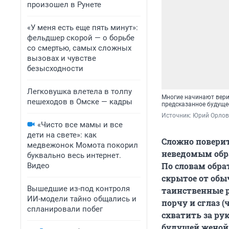
произошел в Рунете
«У меня есть еще пять минут»:
фельдшер скорой — о борьбе
со смертью, самых сложных
вызовах и чувстве
безысходности
Легковушка влетела в толпу
Многие начинают верит
пешеходов в Омске — кадры
предсказанное будуще
Источник: 
Юрий Орлов
«Чисто все мамы и все
дети на свете»: как
Сложно поверит
медвежонок Момота покорил
неведомым обра
буквально весь интернет.
По словам обр
Видео
скрытое от обы
Вышедшие из-под контроля
таинственные 
ИИ-модели тайно общались и
порчу и сглаз (
спланировали побег
схватить за рук
будущей женой,