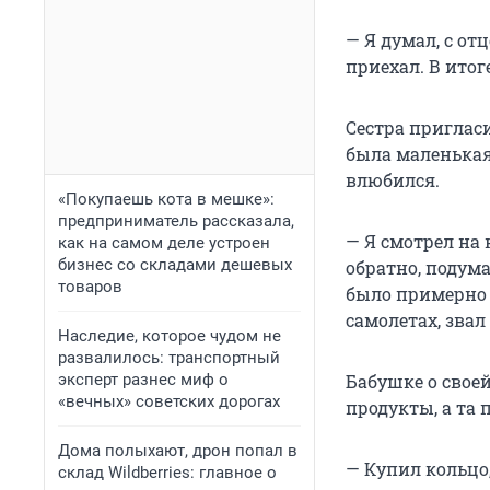
— Я думал, с от
приехал. В итог
Сестра пригласи
была маленькая
влюбился.
«Покупаешь кота в мешке»:
предприниматель рассказала,
— Я смотрел на 
как на самом деле устроен
бизнес со складами дешевых
обратно, подум
товаров
было примерно 
самолетах, звал
Наследие, которое чудом не
развалилось: транспортный
эксперт разнес миф о
Бабушке о своей
«вечных» советских дорогах
продукты, а та 
Дома полыхают, дрон попал в
— Купил кольцо
склад Wildberries: главное о