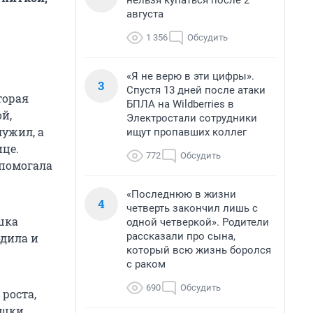
нельзя купаться после 2
августа
1 356
Обсудить
«Я не верю в эти цифры».
3
Спустя 13 дней после атаки
торая
БПЛА на Wildberries в
й,
Электростали сотрудники
лужил, а
ищут пропавших коллег
ице.
772
Обсудить
 помогала
«Последнюю в жизни
4
четверть закончил лишь с
шка
одной четверкой». Родители
рассказали про сына,
одила и
который всю жизнь боролся
с раком
690
Обсудить
роста,
ушки.