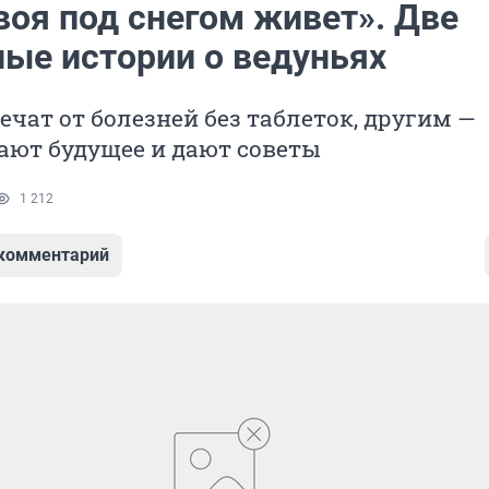
воя под снегом живет». Две
ные истории о ведуньях
ечат от болезней без таблеток, другим —
ают будущее и дают советы
1 212
 комментарий