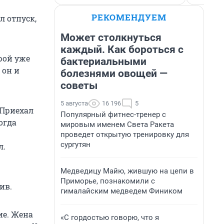
РЕКОМЕНДУЕМ
л отпуск,
Может столкнуться
каждый. Как бороться с
орой уже
бактериальными
 он и
болезнями овощей —
советы
5 августа
16 196
5
 Приехал
Популярный фитнес-тренер с
огда
мировым именем Света Ракета
проведет открытую тренировку для
сургутян
л.
Медведицу Майю, жившую на цепи в
Приморье, познакомили с
ив.
гималайским медведем Фиником
ие. Жена
«С гордостью говорю, что я