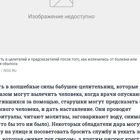
ь в целителей и предсказателей после того, как излечились от болезни или
е сбылось
 / NGS.RU
ь в волшебные силы бабушек-целительниц, которые
зом могут вылечить человека, когда врачи опускаю
атившихся за помощью, старушки
могут предсказать 
чного человека, и дать наставление. Они проводят
ритуалы, читают молитвы, заговаривают воду, сним
что бы это ни было). Некоторых обладатели дара мог
у на улице и посоветовать бросить службу и уехать з
 которая «живет под снегом», а другим рисуют крест