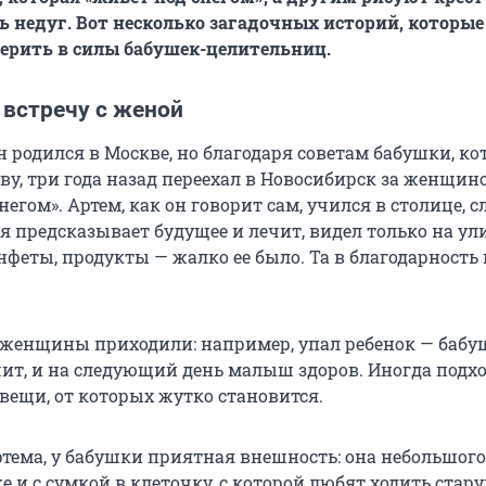
 недуг. Вот несколько загадочных историй, которые
ерить в силы бабушек-целительниц.
 встречу с женой
он родился в Москве, но благодаря советам бабушки, ко
ву, три года назад переехал в Новосибирск за женщино
егом». Артем, как он говорит сам, учился в столице, с
я предсказывает будущее и лечит, видел только на ул
нфеты, продукты — жалко ее было. Та в благодарность
 женщины приходили: например, упал ребенок — бабу
ит, и на следующий день малыш здоров. Иногда подх
вещи, от которых жутко становится.
тема, у бабушки приятная внешность: она небольшого 
ке и с сумкой в клеточку, с которой любят ходить стар