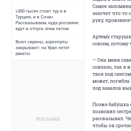
Самое запомина
«300 тысяч стоит тур и в
захочет что-то 
Турцию, и в Сочи».
руку, произнесе
Рассказываем, куда россияне
едут в отпуск этим летом
Артему старушка
Воют сирены, аэропорты
совсем, потому 
закрывают: на Урал летят
ракеты
— Она меня схва
совпало, так я 
твоя под снегом
может, погибла
под завалов выв
Позже бабушка 
позвонил сестре
рассказывал. Ч
чтобы он срочн