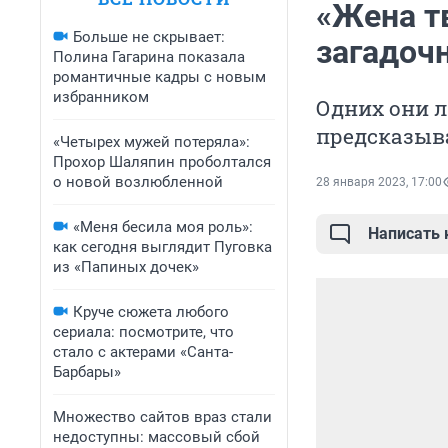
«Жена т
Больше не скрывает:
загадоч
Полина Гагарина показала
романтичные кадры с новым
избранником
Одних они л
предсказыв
«Четырех мужей потеряла»:
Прохор Шаляпин проболтался
о новой возлюбленной
28 января 2023, 17:00
«Меня бесила моя роль»:
Написать
как сегодня выглядит Пуговка
из «Папиных дочек»
Круче сюжета любого
сериала: посмотрите, что
стало с актерами «Санта-
Барбары»
Множество сайтов враз стали
недоступны: массовый сбой