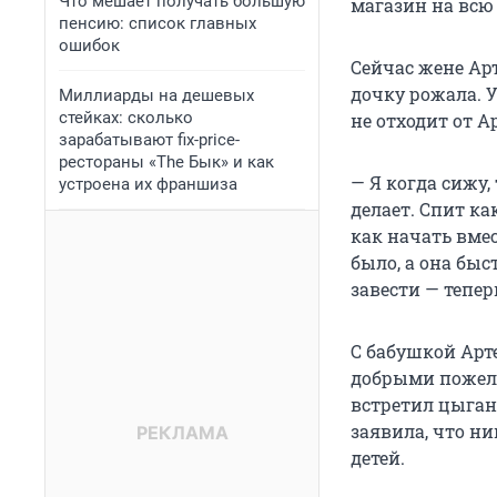
Что мешает получать большую
магазин на всю
пенсию: список главных
ошибок
Сейчас жене Арте
дочку рожала. 
Миллиарды на дешевых
стейках: сколько
не отходит от А
зарабатывают fix-price-
рестораны «The Бык» и как
— Я когда сижу,
устроена их франшиза
делает. Спит ка
как начать вмес
было, а она быс
завести — тепер
С бабушкой Арте
добрыми пожела
встретил цыган,
заявила, что ни
детей.