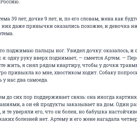
 Россию.
ма 39 лет, дочке 9 лет, и, по его словам, жена как будт
У них даже привычки оказались похожие, и девочка ни
ртема.
 то поджимаю пальцы ног. Увидел дочку: оказалось, и 
к я: одну руку вверх поднимает, — смеется Артем. — Пер
те жить, я снял рядом квартиру, чтобы у дочки травм
тро привыкла ко мне, хвостиком ходит. Собаку попрос
ь у нас два самоеда.
м до сих пор поддерживает связь: она иногда картинк
ниями, а он ей продукты заказывает на дом. Один ра
 и те уверяли его, что он болен, но бабушка настойчив
каких болезней нет. Артему и его жене нагадала четв