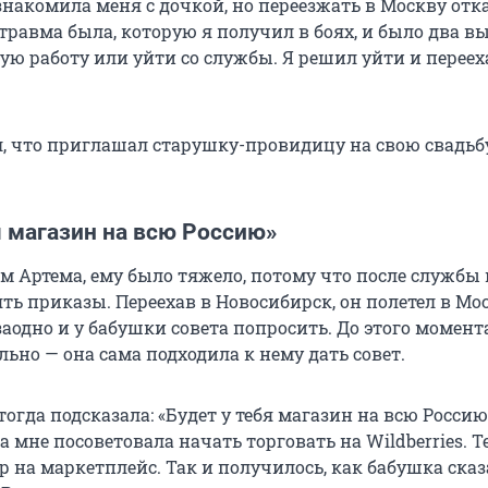
знакомила меня с дочкой, но переезжать в Москву отка
травма была, которую я получил в боях, и было два вы
ую работу или уйти со службы. Я решил уйти и переех
л, что приглашал старушку-провидицу на свою свадьбу
я магазин на всю Россию»
ам Артема, ему было тяжело, потому что после службы
ть приказы. Переехав в Новосибирск, он полетел в Мо
 заодно и у бабушки совета попросить. До этого момент
льно — она сама подходила к нему дать совет.
огда подсказала: «Будет у тебя магазин на всю Россию
а мне посоветовала начать торговать на Wildberries. Т
 на маркетплейс. Так и получилось, как бабушка сказ