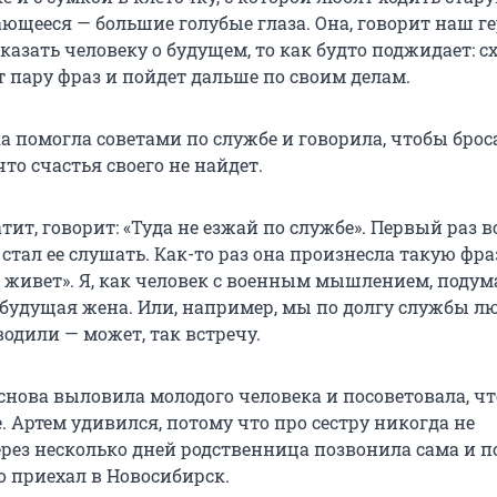
ющееся — большие голубые глаза. Она, говорит наш ге
сказать человеку о будущем, то как будто поджидает: с
т пару фраз и пойдет дальше по своим делам.
 помогла советами по службе и говорила, чтобы броса
что счастья своего не найдет.
тит, говорит: «Туда не езжай по службе». Первый раз в
и стал ее слушать. Как-то раз она произнесла такую фра
 живет». Я, как человек с военным мышлением, подума
 будущая жена. Или, например, мы по долгу службы лю
одили — может, так встречу.
снова выловила молодого человека и посоветовала, чт
. Артем удивился, потому что про сестру никогда не
ерез несколько дней родственница позвонила сама и п
о приехал в Новосибирск.