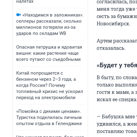
согласилась, по
налетах
меня тогда уже 
«Находимся в заложниках»:
сесть за бумажн
селлеры рассказали, сколько
Новосибирск.
миллионов потеряли из-за
ударов по складам WB
Артем рассказа
Опасная петрушка и ядовитая
отказалась.
вишня: какие растения чаще
всего путают со съедобными
«Будет у теб
Китай попрощается с
В быту, по слов
бензином через 2–3 года, а
только выполня
когда Россия? Почему
топливный кризис не ускорил
гости к маме, а
переход на электромобили
искал ее специа
«Помойка с дикими ценами».
— Бабушка мне т
Туристка поделилась личным
удивился, а жен
опытом отдыха в Геленджике
поставляю товар