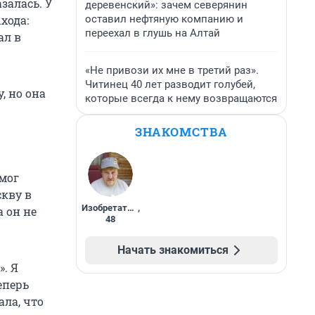
залась. У
деревенский»: зачем северянин
оставил нефтяную компанию и
хода:
переехал в глушь на Алтай
ал в
«Не привози их мне в третий раз».
Читинец 40 лет разводит голубей,
, но она
которые всегда к нему возвращаются
ЗНАКОМСТВА
 мог
скву в
Изобретатель
,
а он не
48
Начать знакомиться
». Я
еперь
ала, что