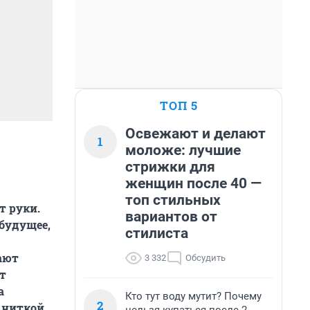
ТОП 5
Освежают и делают
1
моложе: лучшие
стрижки для
женщин после 40 —
топ стильных
т руки.
вариантов от
будущее,
стилиста
ают
3 332
Обсудить
ут
а
Кто тут воду мутит? Почему
2
 ниткой,