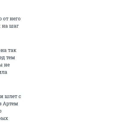
о от него
 на шаг
она так
ед тем
ы не
ила
и шлет с
з Артем
о
ерых