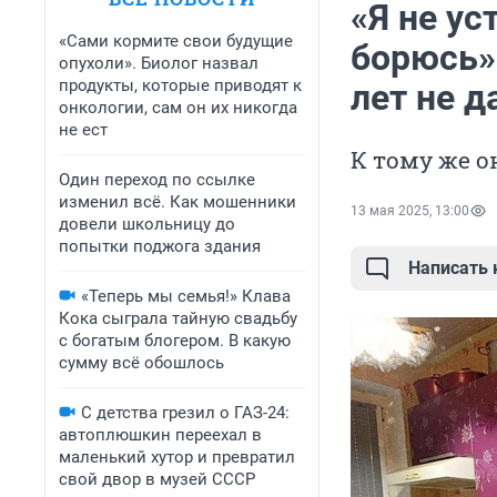
«Я не ус
«Сами кормите свои будущие
борюсь»
опухоли». Биолог назвал
продукты, которые приводят к
лет не д
онкологии, сам он их никогда
не ест
К тому же о
Один переход по ссылке
изменил всё. Как мошенники
13 мая 2025, 13:00
довели школьницу до
попытки поджога здания
Написать
«Теперь мы семья!» Клава
Кока сыграла тайную свадьбу
с богатым блогером. В какую
сумму всё обошлось
С детства грезил о ГАЗ-24:
автоплюшкин переехал в
маленький хутор и превратил
свой двор в музей СССР