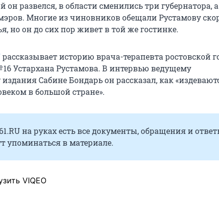
й он развелся, в области сменились три губернатора, а
 мэров. Многие из чиновников обещали Рустамову ско
, но он до сих пор живет в той же гостинке.
U
рассказывает историю врача-терапевта ростовской г
16 Устархана Рустамова. В интервью ведущему
 издания Сабине Бондарь он рассказал, как «издевают
веком в большой стране».
61.RU на руках есть все документы, обращения и ответ
т упоминаться в материале.
узить VIQEO