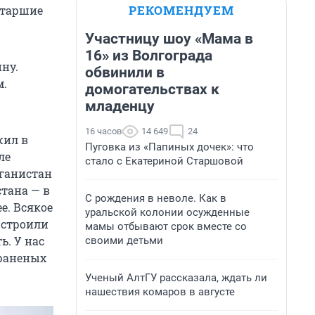
РЕКОМЕНДУЕМ
 старшие
Участницу шоу «Мама в
16» из Волгограда
йну.
обвинили в
м.
домогательствах к
младенцу
16 часов
14 649
24
жил в
Пуговка из «Папиных дочек»: что
ле
стало с Екатериной Старшовой
фганистан
тана — в
С рождения в неволе. Как в
е. Всякое
уральской колонии осужденные
 строили
мамы отбывают срок вместе со
ь. У нас
своими детьми
 раненых
Ученый АлтГУ рассказала, ждать ли
нашествия комаров в августе