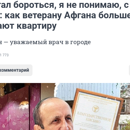
тал бороться, я не понимаю, 
: как ветерану Афгана больш
ают квартиру
н — уважаемый врач в городе
1 773
 комментарий