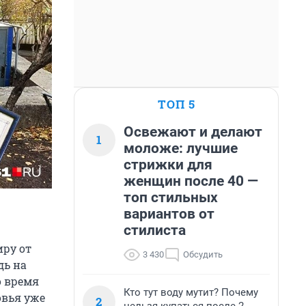
ТОП 5
Освежают и делают
1
моложе: лучшие
стрижки для
женщин после 40 —
топ стильных
вариантов от
стилиста
иру от
3 430
Обсудить
дь на
о время
Кто тут воду мутит? Почему
овья уже
2