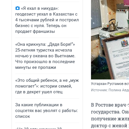
«Я ехал в никуда»:
геодезист уехал в Казахстан с
4 тысячами рублей и построил
бизнес с нуля. Теперь он
продает франшизы
«Она крикнула: „Дядя Боря!“»
25-летняя туристка исчезла
ночью у океана во Вьетнаме.
Что произошло в последние
минуты ее пропажи
«Это общий ребенок, а не „муж
Устархан Рустамов вст
помогает“»: истории семей,
Источник: 
Полина Авд
где в декрет ушел отец
В Ростове врач-
За какие публикации в
соцсетях вас уволят с работы:
государства. О
список
получение жиль
доктор с женой