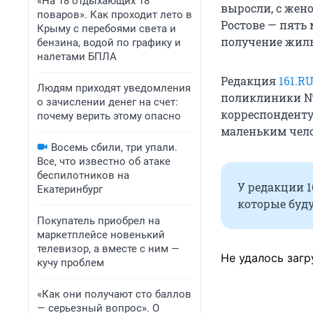
«На 18 отдыхающих 18
выросли, с жено
поваров». Как проходит лето в
Ростове — пять
Крыму с перебоями света и
получение жилья
бензина, водой по графику и
налетами БПЛА
Редакция
161.R
Людям приходят уведомления
поликлиники № 
о зачислении денег на счет:
корреспонденту
почему верить этому опасно
маленьким чело
Восемь сбили, три упали.
Все, что известно об атаке
беспилотников на
У редакции 1
Екатеринбург
которые буду
Покупатель приобрел на
маркетплейсе новенький
телевизор, а вместе с ним —
Не удалось загр
кучу проблем
«Как они получают сто баллов
— серьезный вопрос». О