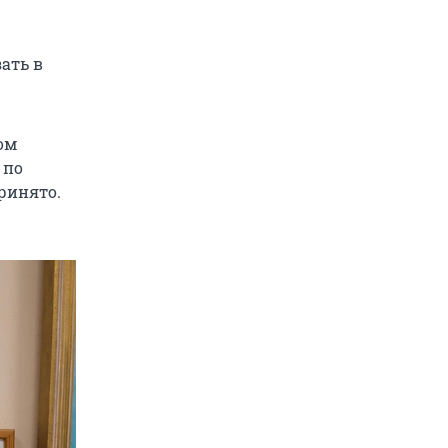
ать в
ом
 по
принято.