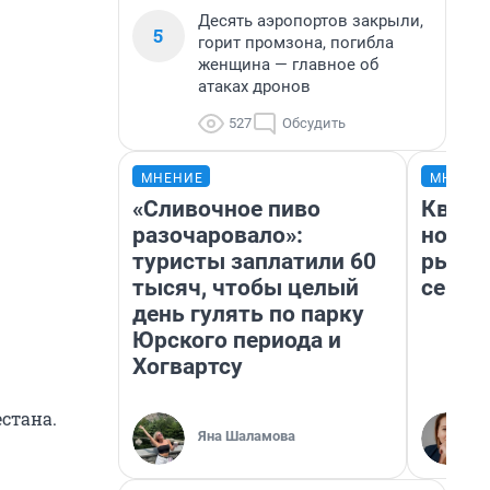
Десять аэропортов закрыли,
5
горит промзона, погибла
женщина — главное об
атаках дронов
527
Обсудить
МНЕНИЕ
МНЕНИ
«Сливочное пиво
Кварт
разочаровало»:
но де
туристы заплатили 60
рынок
тысяч, чтобы целый
сейча
день гулять по парку
Юрского периода и
Хогвартсу
стана.
Яна Шаламова