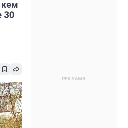
с кем
е 30