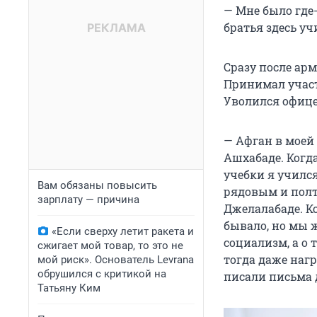
— Мне было где-
братья здесь учи
Сразу после арм
Принимал участ
Уволился офице
— Афган в моей 
Ашхабаде. Когда
учебки я училс
Вам обязаны повысить
рядовым и полт
зарплату — причина
Джелалабаде. Ко
бывало, но мы ж
«Если сверху летит ракета и
социализм, а о 
сжигает мой товар, то это не
тогда даже нагр
мой риск». Основатель Levrana
обрушился с критикой на
писали письма д
Татьяну Ким