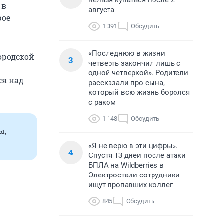
нельзя купаться после 2
 в
августа
рое
1 391
Обсудить
«Последнюю в жизни
ородской
3
четверть закончил лишь с
одной четверкой». Родители
ся над
рассказали про сына,
который всю жизнь боролся
с раком
1 148
Обсудить
ы,
«Я не верю в эти цифры».
4
Спустя 13 дней после атаки
БПЛА на Wildberries в
Электростали сотрудники
ищут пропавших коллег
845
Обсудить