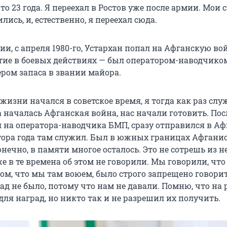
то 23 года. Я переехал в Ростов уже после армии. Мои
лись, и, естественно, я переехал сюда.
ии, с апреля 1980-го, Устархан попал на Афганскую во
ие в боевых действиях — был оператором-наводчико
ром запаса в звании майора.
жизни начался в советское время, я тогда как раз слу
 началась Афганская война, нас начали готовить. Пос
я на оператора-наводчика БМП, сразу отправился в А
ора года там служил. Был в южных границах Афганис
нечно, в памяти многое осталось. Это не сотрешь из не
е в те времена об этом не говорили. Мы говорили, что
том, что мы там воюем, было строго запрещено говорит
ад не было, потому что нам не давали. Помню, что на
ля наград, но никто так и не разрешил их получить.