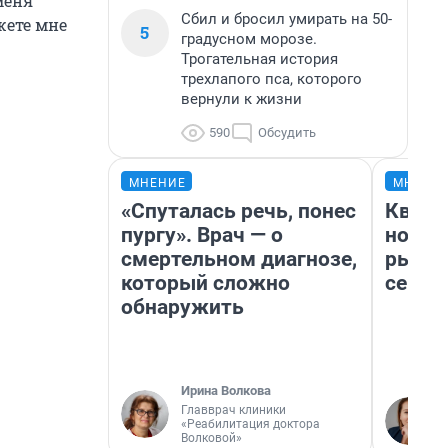
меня
Сбил и бросил умирать на 50-
жете мне
5
градусном морозе.
Трогательная история
трехлапого пса, которого
вернули к жизни
590
Обсудить
МНЕНИЕ
МНЕНИ
«Спуталась речь, понес
Кварт
пургу». Врач — о
но де
смертельном диагнозе,
рынок
который сложно
сейча
обнаружить
Ирина Волкова
Главврач клиники
«Реабилитация доктора
Волковой»