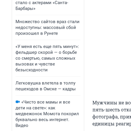
стало с актерами «Санта-
Барбары»
Множество сайтов враз стали
недоступны: массовый сбой
произошел в Рунете
«У меня есть еще пять минут»:
фельдшер скорой — о борьбе
со смертью, самых сложных
вызовах и чувстве
безысходности
Легковушка влетела в толпу
пешеходов в Омске — кадры
«Чисто все мамы и все
Мужчины не все
дети на свете»: как
пять-шесть отка
медвежонок Момота покорил
фотографа, при
буквально весь интернет.
единицы реагир
Видео