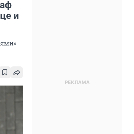
раф
це и
иями»