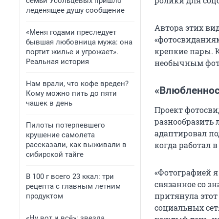
ролики для соцс
семьи Усольцевых пришло
леденящее душу сообщение
Автора этих ви
«Меня годами преследует
«фотосвиданиям
бывшая любовница мужа: она
крепкие пары. 
портит жилье и угрожает».
Реальная история
необычным фото
Нам врали, что кофе вреден?
«Влюбленнос
Кому можно пить до пяти
чашек в день
Проект фотосви
разнообразить л
Пилоты потерпевшего
адаптировал под
крушение самолета
когда работал в
рассказали, как выживали в
сибирской тайге
«Фотографией я 
В 100 г всего 23 ккал: три
связанное со зн
рецепта с главным летним
притянула этот
продуктом
социальных сет
«Ну вот и всё»: звезда