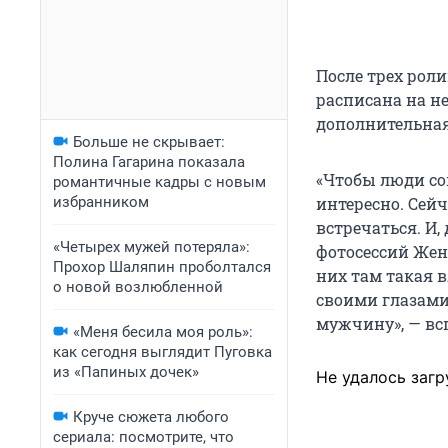
После трех рол
расписана на не
дополнительная
Больше не скрывает:
Полина Гагарина показала
«Чтобы люди сов
романтичные кадры с новым
избранником
интересно. Сейч
встречаться. И,
«Четырех мужей потеряла»:
фотосессий Жен
Прохор Шаляпин проболтался
них там такая в
о новой возлюбленной
своими глазами
мужчину», — в
«Меня бесила моя роль»:
как сегодня выглядит Пуговка
из «Папиных дочек»
Не удалось загр
Круче сюжета любого
сериала: посмотрите, что