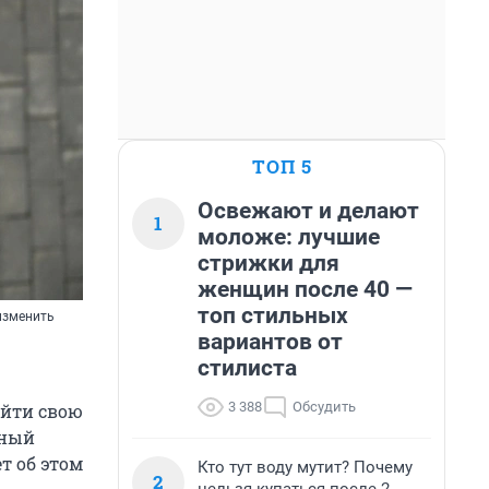
ТОП 5
Освежают и делают
1
моложе: лучшие
стрижки для
женщин после 40 —
топ стильных
изменить
вариантов от
стилиста
3 388
Обсудить
айти свою
тный
т об этом
Кто тут воду мутит? Почему
2