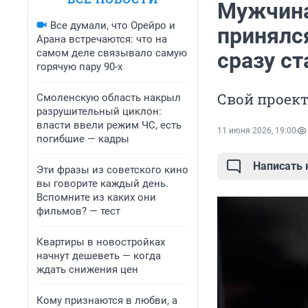
Мужчина
Все думали, что Орейро и
принялся
Арана встречаются: что на
самом деле связывало самую
сразу с
горячую пару 90-х
Свой проек
Смоленскую область накрыл
разрушительный циклон:
власти ввели режим ЧС, есть
11 июня 2026, 19:00
погибшие — кадры
Написать
Эти фразы из советского кино
вы говорите каждый день.
Вспомните из каких они
фильмов? — тест
Квартиры в новостройках
начнут дешеветь — когда
ждать снижения цен
Кому признаются в любви, а