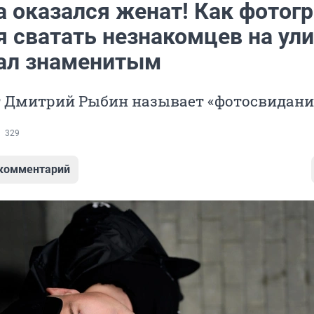
 оказался женат! Как фотог
 сватать незнакомцев на ули
тал знаменитым
т Дмитрий Рыбин называет «фотосвидан
329
 комментарий