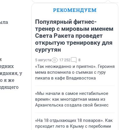
РЕКОМЕНДУЕМ
Популярный фитнес-
была
тренер с мировым именем
Света Ракета проведет
открытую тренировку для
сургутян
и
5 августа
17 252
8
ледних
«Так неожиданно и приятно». Героиня
мема вспомнила о съемках с гуру
идания, у
пикапа в кафе Владивостока
о я же
ходящего
«Мы начали в самое нестабильное
время»: как многодетная мама из
Архангельска создала свой бизнес
«На 18 отдыхающих 18 поваров». Как
проходит лето в Крыму с перебоями