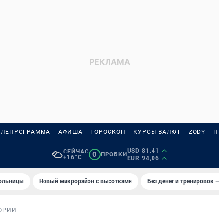
ЕЛЕПРОГРАММА
АФИША
ГОРОСКОП
КУРСЫ ВАЛЮТ
ZODY
П
USD 81,41
СЕЙЧАС
0
ПРОБКИ
+16°C
EUR 94,06
больницы
Новый микрорайон с высотками
Без денег и тренировок —
ОРИИ