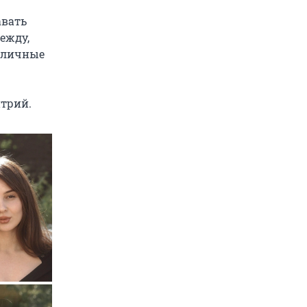
авать
ежду,
в личные
итрий.