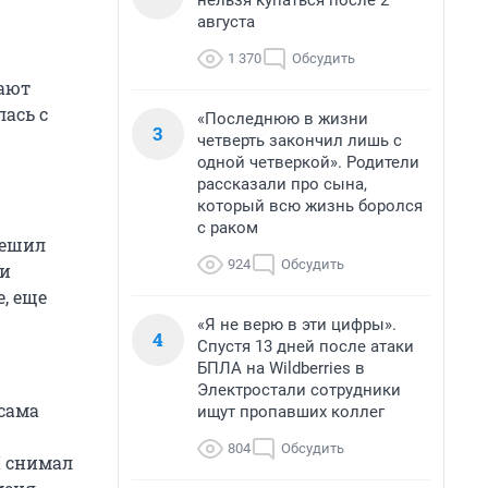
нельзя купаться после 2
августа
1 370
Обсудить
дают
ась с
«Последнюю в жизни
3
четверть закончил лишь с
одной четверкой». Родители
рассказали про сына,
который всю жизнь боролся
с раком
решил
924
Обсудить
 и
, еще
«Я не верю в эти цифры».
4
Спустя 13 дней после атаки
БПЛА на Wildberries в
Электростали сотрудники
 сама
ищут пропавших коллег
804
Обсудить
Я снимал