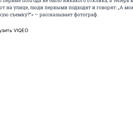
 первые полгода не было никакого отклика, а теперь 
ют на улице, люди первыми подходят и говорят: „А мо
кую съемку?“» — рассказывает фотограф.
узить VIQEO