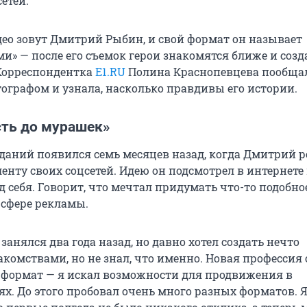
етей.
део зовут Дмитрий Рыбин, и свой формат он называет
и» — после его съемок герои знакомятся ближе и соз
Корреспондентка
E1.RU
Полина Краснопевцева пообщал
графом и узнала, насколько правдивы его истории.
ть до мурашек»
даний появился семь месяцев назад, когда Дмитрий 
енту своих соцсетей. Идею он подсмотрел в интернете
 себя. Говорит, что мечтал придумать что-то подобное
 сфере рекламы.
занялся два года назад, но давно хотел создать нечто
акомствами, но не знал, что именно. Новая профессия
 формат — я искал возможности для продвижения в
ях. До этого пробовал очень много разных форматов. 