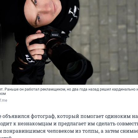
т. Раньше он работал рекламщиком, но два года назад решил кардинально 
фом
 T.me
е объявился фотограф, который помогает одиноким н
ходит к незнакомцам и предлагает им сделать совмес
 понравившимся человеком из толпы, а затем снимае