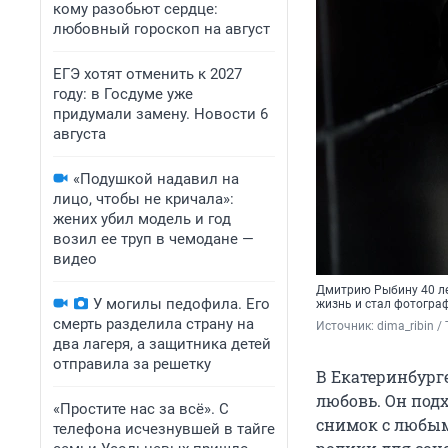
кому разобьют сердце:
любовный гороскоп на август
ЕГЭ хотят отменить к 2027
году: в Госдуме уже
придумали замену. Новости 6
августа
«Подушкой надавил на
лицо, чтобы не кричала»:
жених убил модель и год
возил ее труп в чемодане —
видео
Дмитрию Рыбину 40 ле
У могилы педофила. Его
жизнь и стал фотогра
смерть разделила страну на
Источник: 
dima_ribin /
два лагеря, а защитника детей
отправила за решетку
В Екатеринбург
любовь. Он под
«Простите нас за всё». С
снимок с любым
телефона исчезнувшей в тайге