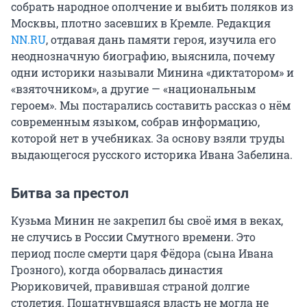
собрать народное ополчение и выбить поляков из
Москвы, плотно засевших в Кремле. Редакция
NN.RU
, отдавая дань памяти героя, изучила его
неоднозначную биографию, выяснила, почему
одни историки называли Минина «диктатором» и
«взяточником», а другие — «национальным
героем». Мы постарались составить рассказ о нём
современным языком, собрав информацию,
которой нет в учебниках. За основу взяли труды
выдающегося русского историка Ивана Забелина.
Битва за престол
Кузьма Минин не закрепил бы своё имя в веках,
не случись в России Смутного времени. Это
период после смерти царя Фёдора (сына Ивана
Грозного), когда оборвалась династия
Рюриковичей, правившая страной долгие
столетия. Пошатнувшаяся власть не могла не