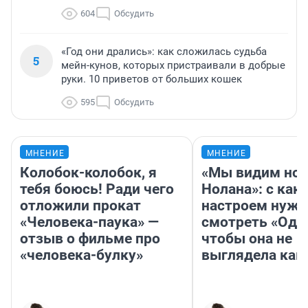
604
Обсудить
«Год они дрались»: как сложилась судьба
5
мейн-кунов, которых пристраивали в добрые
руки. 10 приветов от больших кошек
595
Обсудить
МНЕНИЕ
МНЕНИЕ
Колобок-колобок, я
«Мы видим нов
тебя боюсь! Ради чего
Нолана»: с как
отложили прокат
настроем нужн
«Человека-паука» —
смотреть «Оди
отзыв о фильме про
чтобы она не
«человека-булку»
выглядела как