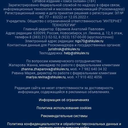
Сетевое издание «Томск онлайн» (18+)
Зарегистрировано Федеральной службой по надзору в сфере связи,
информационных технологий и массовых коммуникаций (Роскомнадзор)
Регистрационный номер и дата принятия решения о регистрации: ЭЛ №
ФС 77 – 83222 от 12.05.2022 г.
Учредитель: Общество с ограниченной ответственностью "ИНТЕРНЕТ
ТЕХНОЛОГИИ"
Главный редактор: Ефремов Анатолий Павлович
Адрес редакции: 630099, Россия, Новосибирск, ул. Ленина, д. 12, 6 этаж,
телефон 8 (383) 212-52-52, 8 (923) 157-00-00 (круглосуточно)
Электронный адрес редакции:
ngs70@shkulev.ru
Контактные данные для Роскомнадзора и государственных органов:
juristnsk@shkulev.ru
Техподдержка:
help@shkulev.ru
По вопросам коммерческого сотрудничества:
Жапарова Жанна, менеджер по работе с федеральными клиентами
zhanna.zhaparova@shkulev.ru
, моб. + 7 982 640 34 32
Ревина Мария, директор по работе с федеральными клиентами
mariya.revina@shkulev.ru
, моб. +7 910 402 4056
Редакция сайта не несет ответственности за достоверность
информации, содержащейся в рекламных объявлениях.
Информация об ограничениях
Политика использования cookies
Рекомендательные системы
Политика конфиденциальности и обработки персональных данных и