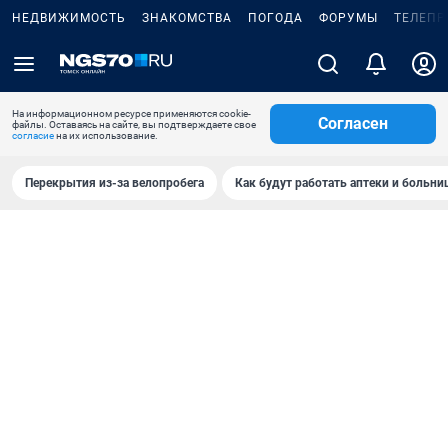
НЕДВИЖИМОСТЬ
ЗНАКОМСТВА
ПОГОДА
ФОРУМЫ
ТЕЛЕПР
На информационном ресурсе применяются cookie-
Согласен
файлы. Оставаясь на сайте, вы подтверждаете свое
согласие
на их использование.
Перекрытия из-за велопробега
Как будут работать аптеки и больн