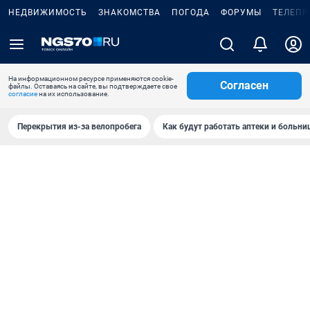
НЕДВИЖИМОСТЬ
ЗНАКОМСТВА
ПОГОДА
ФОРУМЫ
ТЕЛЕПР
На информационном ресурсе применяются cookie-
Согласен
файлы. Оставаясь на сайте, вы подтверждаете свое
согласие
на их использование.
Перекрытия из-за велопробега
Как будут работать аптеки и больн