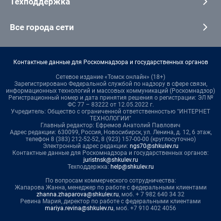
Техподдержка
Все города сети
Контактные данные для Роскомнадзора и государственных органов
Сетевое издание «Томск онлайн» (18+)
Зарегистрировано Федеральной службой по надзору в сфере связи,
информационных технологий и массовых коммуникаций (Роскомнадзор)
Регистрационный номер и дата принятия решения о регистрации: ЭЛ №
ФС 77 – 83222 от 12.05.2022 г.
Учредитель: Общество с ограниченной ответственностью "ИНТЕРНЕТ
ТЕХНОЛОГИИ"
Главный редактор: Ефремов Анатолий Павлович
Адрес редакции: 630099, Россия, Новосибирск, ул. Ленина, д. 12, 6 этаж,
телефон 8 (383) 212-52-52, 8 (923) 157-00-00 (круглосуточно)
Электронный адрес редакции:
ngs70@shkulev.ru
Контактные данные для Роскомнадзора и государственных органов:
juristnsk@shkulev.ru
Техподдержка:
help@shkulev.ru
По вопросам коммерческого сотрудничества:
Жапарова Жанна, менеджер по работе с федеральными клиентами
zhanna.zhaparova@shkulev.ru
, моб. + 7 982 640 34 32
Ревина Мария, директор по работе с федеральными клиентами
mariya.revina@shkulev.ru
, моб. +7 910 402 4056