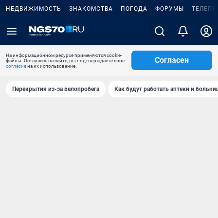
НЕДВИЖИМОСТЬ
ЗНАКОМСТВА
ПОГОДА
ФОРУМЫ
ТЕЛЕПР
На информационном ресурсе применяются cookie-
Согласен
файлы. Оставаясь на сайте, вы подтверждаете свое
согласие
на их использование.
Перекрытия из-за велопробега
Как будут работать аптеки и больн