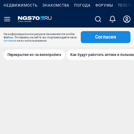
НЕДВИЖИМОСТЬ
ЗНАКОМСТВА
ПОГОДА
ФОРУМЫ
ТЕЛЕПР
На информационном ресурсе применяются cookie-
Согласен
файлы. Оставаясь на сайте, вы подтверждаете свое
согласие
на их использование.
Перекрытия из-за велопробега
Как будут работать аптеки и больн