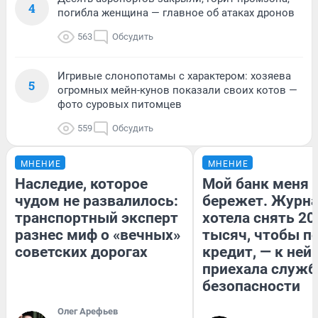
4
погибла женщина — главное об атаках дронов
563
Обсудить
Игривые слонопотамы с характером: хозяева
5
огромных мейн-кунов показали своих котов —
фото суровых питомцев
559
Обсудить
МНЕНИЕ
МНЕНИЕ
Наследие, которое
Мой банк меня
чудом не развалилось:
бережет. Журн
транспортный эксперт
хотела снять 20
разнес миф о «вечных»
тысяч, чтобы п
советских дорогах
кредит, — к ней
приехала служб
безопасности
Олег Арефьев