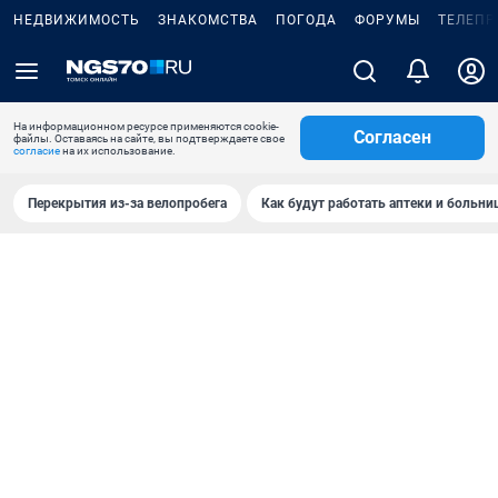
НЕДВИЖИМОСТЬ
ЗНАКОМСТВА
ПОГОДА
ФОРУМЫ
ТЕЛЕПР
На информационном ресурсе применяются cookie-
Согласен
файлы. Оставаясь на сайте, вы подтверждаете свое
согласие
на их использование.
Перекрытия из-за велопробега
Как будут работать аптеки и больн