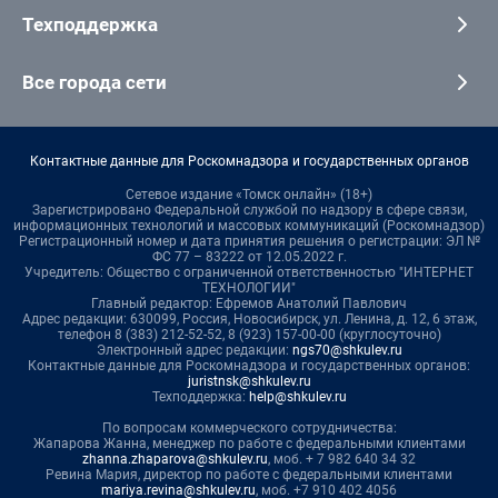
Техподдержка
Все города сети
Контактные данные для Роскомнадзора и государственных органов
Сетевое издание «Томск онлайн» (18+)
Зарегистрировано Федеральной службой по надзору в сфере связи,
информационных технологий и массовых коммуникаций (Роскомнадзор)
Регистрационный номер и дата принятия решения о регистрации: ЭЛ №
ФС 77 – 83222 от 12.05.2022 г.
Учредитель: Общество с ограниченной ответственностью "ИНТЕРНЕТ
ТЕХНОЛОГИИ"
Главный редактор: Ефремов Анатолий Павлович
Адрес редакции: 630099, Россия, Новосибирск, ул. Ленина, д. 12, 6 этаж,
телефон 8 (383) 212-52-52, 8 (923) 157-00-00 (круглосуточно)
Электронный адрес редакции:
ngs70@shkulev.ru
Контактные данные для Роскомнадзора и государственных органов:
juristnsk@shkulev.ru
Техподдержка:
help@shkulev.ru
По вопросам коммерческого сотрудничества:
Жапарова Жанна, менеджер по работе с федеральными клиентами
zhanna.zhaparova@shkulev.ru
, моб. + 7 982 640 34 32
Ревина Мария, директор по работе с федеральными клиентами
mariya.revina@shkulev.ru
, моб. +7 910 402 4056