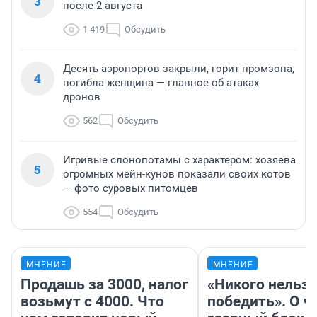
3
после 2 августа
1 419
Обсудить
Десять аэропортов закрыли, горит промзона,
4
погибла женщина — главное об атаках
дронов
562
Обсудить
Игривые слонопотамы с характером: хозяева
5
огромных мейн-кунов показали своих котов
— фото суровых питомцев
554
Обсудить
МНЕНИЕ
МНЕНИЕ
Продашь за 3000, налог
«Никого нельз
возьмут с 4000. Что
победить». О ч