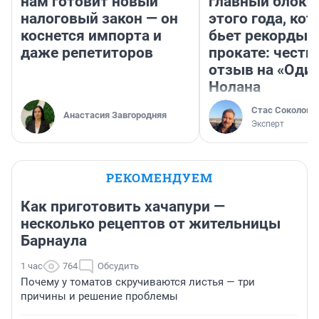
нам готовит новый
главный блокб
налоговый закон — он
этого года, ко
коснется импорта и
бьет рекорды 
даже репетиторов
прокате: честн
отзыв на «Оди
Нолана
Стас Соколов
Анастасия Завгородняя
Эксперт
РЕКОМЕНДУЕМ
Как приготовить хачапури —
несколько рецептов от жительницы
Барнаула
1 час
764
Обсудить
Почему у томатов скручиваются листья — три
причины и решение проблемы