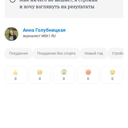
и хочу взглянуть на результаты
Анна Голубницкая
журналист MSK1.RU
Похудение
Похудение без спорта
Новый год
Стройная
0
0
0
0
0