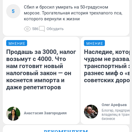
Сбил и бросил умирать на 50-градусном
5
морозе. Трогательная история трехлапого пса,
которого вернули к жизни
586
Обсудить
МНЕНИЕ
МНЕНИЕ
Продашь за 3000, налог
Наследие, кото
возьмут с 4000. Что
чудом не разва
нам готовит новый
транспортный э
налоговый закон — он
разнес миф о «
коснется импорта и
советских доро
даже репетиторов
Олег Арефьев
Блогер, предприн
Анастасия Завгородняя
владелец в тран
бизнесе
РЕКОМЕНДУЕМ