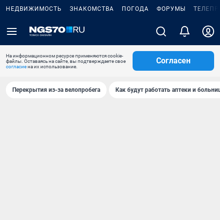
НЕДВИЖИМОСТЬ
ЗНАКОМСТВА
ПОГОДА
ФОРУМЫ
ТЕЛЕПР
На информационном ресурсе применяются cookie-
Согласен
файлы. Оставаясь на сайте, вы подтверждаете свое
согласие
на их использование.
Перекрытия из-за велопробега
Как будут работать аптеки и больн