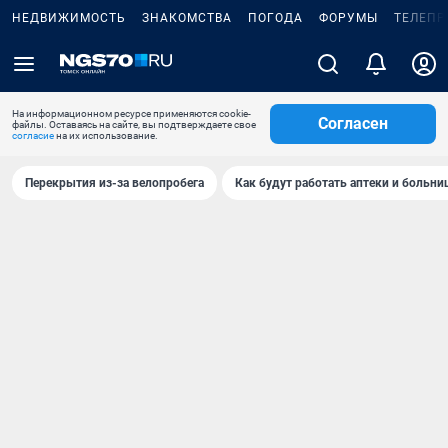
НЕДВИЖИМОСТЬ
ЗНАКОМСТВА
ПОГОДА
ФОРУМЫ
ТЕЛЕПР
На информационном ресурсе применяются cookie-
Согласен
файлы. Оставаясь на сайте, вы подтверждаете свое
согласие
на их использование.
Перекрытия из-за велопробега
Как будут работать аптеки и больн