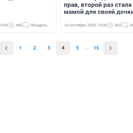
прав, второй раз стала
мамой для своей дочк
15:00
440
Обсудить
14 сентября, 2025, 13:00
602
О
1
2
3
4
5
...
15