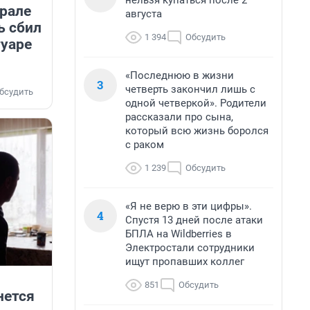
нельзя купаться после 2
Урале
августа
ь сбил
1 394
Обсудить
туаре
«Последнюю в жизни
3
четверть закончил лишь с
бсудить
одной четверкой». Родители
рассказали про сына,
который всю жизнь боролся
с раком
1 239
Обсудить
«Я не верю в эти цифры».
4
Спустя 13 дней после атаки
БПЛА на Wildberries в
Электростали сотрудники
ищут пропавших коллег
851
Обсудить
нется