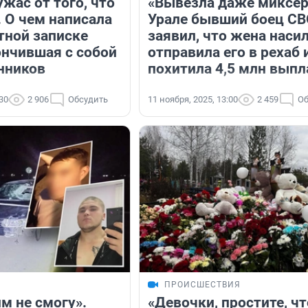
ужас от того, что
«Вывезла даже миксер
. О чем написала
Урале бывший боец С
тной записке
заявил, что жена наси
ончившая с собой
отправила его в рехаб 
нников
похитила 4,5 млн выпл
:30
2 906
Обсудить
11 ноября, 2025, 13:00
2 459
Об
ПРОИСШЕСТВИЯ
м не смогу».
«Девочки, простите, чт