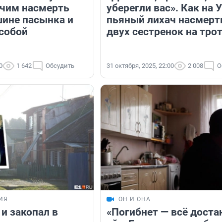
чим насмерть
уберегли вас». Как на 
шине пасынка и
пьяный лихач насмерт
 собой
двух сестренок на тро
0
1 642
Обсудить
31 октября, 2025, 22:00
2 008
О
ИЯ
ОН И ОНА
и закопал в
«Погибнет — всё доста