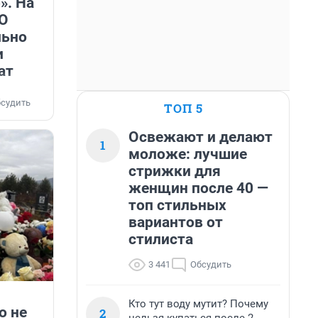
». На
ВО
льно
и
ат
судить
ТОП 5
Освежают и делают
1
моложе: лучшие
стрижки для
женщин после 40 —
топ стильных
вариантов от
стилиста
3 441
Обсудить
Кто тут воду мутит? Почему
о не
2