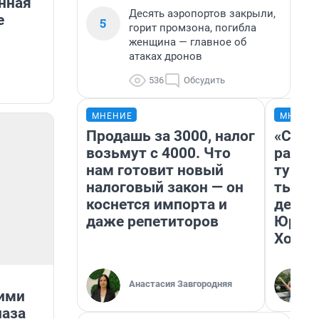
нная
Десять аэропортов закрыли,
е
5
горит промзона, погибла
женщина — главное об
атаках дронов
536
Обсудить
МНЕНИЕ
МНЕНИ
Продашь за 3000, налог
«Слив
возьмут с 4000. Что
разоч
нам готовит новый
турис
налоговый закон — он
тысяч
коснется импорта и
день 
даже репетиторов
Юрско
Хогва
Анастасия Завгородняя
щими
лаза