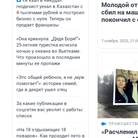
«Я ехал в никуда»:
Молодой от
геодезист уехал в Казахстан с
сбил на ма
4 тысячами рублей и построил
бизнес с нуля. Теперь он
покончил с
продает франшизы
«Она крикнула: „Дядя Боря!“»
7 ноября, 2025, 21:0
25-летняя туристка исчезла
ночью у океана во Вьетнаме.
Что произошло в последние
минуты ее пропажи
«Это общий ребенок, а не „муж
помогает“»: истории семей,
где в декрет ушел отец
За какие публикации в
соцсетях вас уволят с работы:
список
ПРОИСШЕСТВ
«На 18 отдыхающих 18
«Расчленил 
поваров». Как проходит лето в