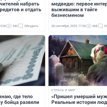
учителей набрать
медведю: первое инте
редитов и отдать
выжившим в тайге
бизнесменом
15:00
543
Обсудить
28 сентября, 2025, 17:00
668
О
СТРАНА И МИР
знаю, где тело
«Пришел умерший муж
ву бойца развели
Реальные истории люд