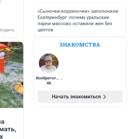
с
«Сыночки-корзиночки» заполонили
Екатеринбург: почему уральские
парни массово оставили жен без
цветов
бсудить
ЗНАКОМСТВА
Изобретатель
,
48
Начать знакомиться
ма
мать,
х