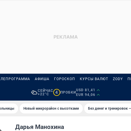
ЕЛЕПРОГРАММА
АФИША
ГОРОСКОП
КУРСЫ ВАЛЮТ
ZODY
П
USD 81,41
СЕЙЧАС
4
ПРОБКИ
+22°C
EUR 94,06
больницы
Новый микрорайон с высотками
Без денег и тренировок —
Дарья Манохина