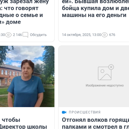
Муж зарезал жену
ей». Бывшая возлюбле
: что говорят
бойца купила дом и дв
дные о семье и
машины на его деньги
м» доме
:30
2 146
Обсудить
14 октября, 2025, 13:00
676
ПРОИСШЕСТВИЯ
 чтобы
Отгонял волков горя
Директор школы
палками и смотрел в г