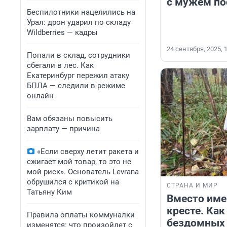
с мужем по
Беспилотники нацелились на
Урал: дрон ударил по складу
Wildberries — кадры
24 сентября, 2025, 
Попали в склад, сотрудники
сбегали в лес. Как
Екатеринбург пережил атаку
БПЛА — следили в режиме
онлайн
Вам обязаны повысить
зарплату — причина
«Если сверху летит ракета и
сжигает мой товар, то это не
мой риск». Основатель Levrana
обрушился с критикой на
СТРАНА И МИР
Татьяну Ким
Вместо име
кресте. Как
Правила оплаты коммуналки
бездомных 
изменятся: что произойдет с