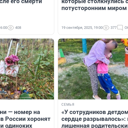
сле его смерти
которые столкнулись 
потусторонним миром
16:00
408
19 сентября, 2025, 19:00
377
О
СЕМЬЯ
ни — номер на
«У сотрудников детдо
 в России хоронят
сердце разрывалось»: 
и одиноких
лишенная родительски