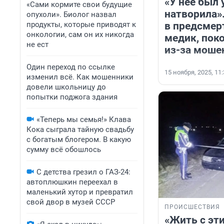
«У нее был 
«Сами кормите свои будущие
натворила»
опухоли». Биолог назвал
продукты, которые приводят к
в предсмер
онкологии, сам он их никогда
медик, пок
не ест
из-за моше
Один переход по ссылке
15 ноября, 2025, 11
изменил всё. Как мошенники
довели школьницу до
попытки поджога здания
«Теперь мы семья!» Клава
Кока сыграла тайную свадьбу
с богатым блогером. В какую
сумму всё обошлось
С детства грезил о ГАЗ-24:
автоплюшкин переехал в
маленький хутор и превратил
свой двор в музей СССР
ПРОИСШЕСТВИЯ
«Жить с эти