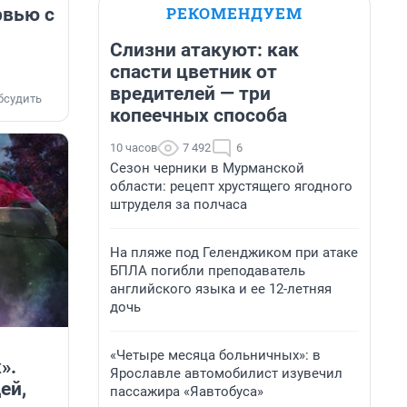
РЕКОМЕНДУЕМ
рвью с
Слизни атакуют: как
спасти цветник от
вредителей — три
бсудить
копеечных способа
10 часов
7 492
6
Сезон черники в Мурманской
области: рецепт хрустящего ягодного
штруделя за полчаса
На пляже под Геленджиком при атаке
БПЛА погибли преподаватель
английского языка и ее 12-летняя
дочь
«Четыре месяца больничных»: в
».
Ярославле автомобилист изувечил
ей,
пассажира «Яавтобуса»