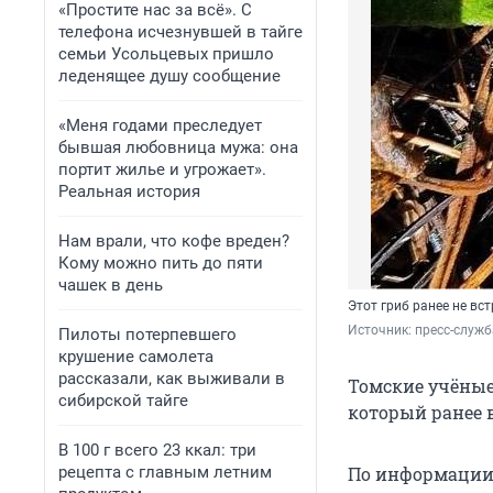
«Простите нас за всё». С
телефона исчезнувшей в тайге
семьи Усольцевых пришло
леденящее душу сообщение
«Меня годами преследует
бывшая любовница мужа: она
портит жилье и угрожает».
Реальная история
Нам врали, что кофе вреден?
Кому можно пить до пяти
чашек в день
Этот гриб ранее не вс
Источник: 
пресс-служб
Пилоты потерпевшего
крушение самолета
рассказали, как выживали в
Томские учёные
сибирской тайге
который ранее в
В 100 г всего 23 ккал: три
рецепта с главным летним
По информации 