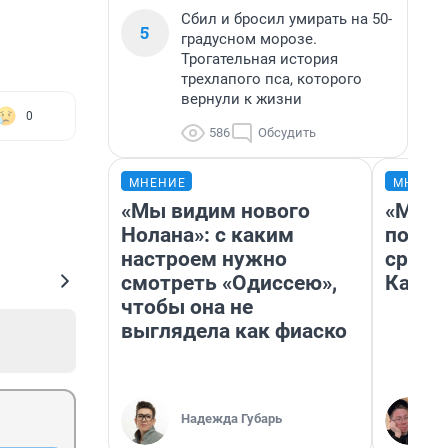
Сбил и бросил умирать на 50-
5
градусном морозе.
Трогательная история
трехлапого пса, которого
вернули к жизни
0
586
Обсудить
МНЕНИЕ
МНЕНИ
«Мы видим нового
«Маши
Нолана»: с каким
полет
настроем нужно
сравн
смотреть «Одиссею»,
Казах
чтобы она не
выглядела как фиаско
Надежда Губарь