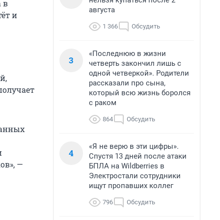
нельзя купаться после 2
 в
августа
тёт и
1 366
Обсудить
«Последнюю в жизни
3
четверть закончил лишь с
одной четверкой». Родители
й,
рассказали про сына,
получает
который всю жизнь боролся
с раком
864
Обсудить
данных
«Я не верю в эти цифры».
4
и
Спустя 13 дней после атаки
ов», —
БПЛА на Wildberries в
Электростали сотрудники
ищут пропавших коллег
796
Обсудить