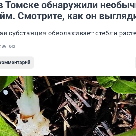
в Томске обнаружили необы
йм. Смотрите, как он выгляд
я субстанция обволакивает стебли раст
0
843
 комментарий