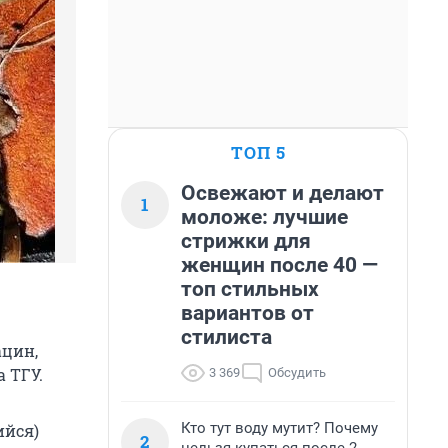
ТОП 5
Освежают и делают
1
моложе: лучшие
стрижки для
женщин после 40 —
топ стильных
вариантов от
стилиста
ацин,
 ТГУ.
3 369
Обсудить
Кто тут воду мутит? Почему
ийся)
2