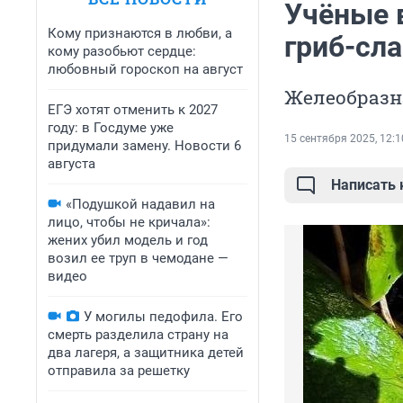
Учёные 
Кому признаются в любви, а
гриб-сла
кому разобьют сердце:
любовный гороскоп на август
Желеобразна
ЕГЭ хотят отменить к 2027
году: в Госдуме уже
15 сентября 2025, 12:1
придумали замену. Новости 6
августа
Написать
«Подушкой надавил на
лицо, чтобы не кричала»:
жених убил модель и год
возил ее труп в чемодане —
видео
У могилы педофила. Его
смерть разделила страну на
два лагеря, а защитника детей
отправила за решетку