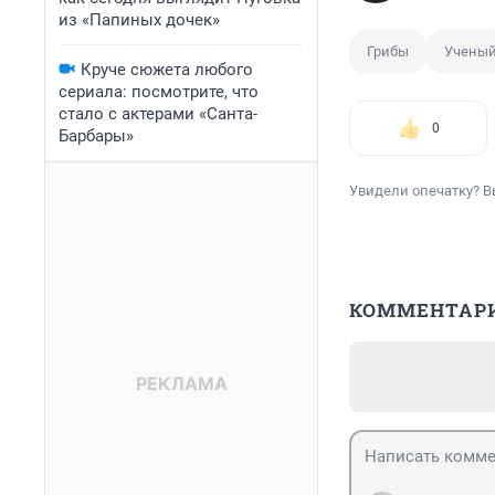
из «Папиных дочек»
Грибы
Учены
Круче сюжета любого
сериала: посмотрите, что
стало с актерами «Санта-
0
Барбары»
Увидели опечатку? В
КОММЕНТАР