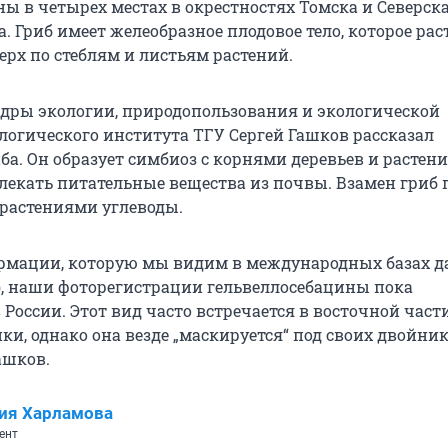
ы в четырех местах в окрестностях Томска и Северска
да. Гриб имеет желеобразное плодовое тело, которое рас
ерх по стеблям и листьям растений.
дры экологии, природопользования и экологической
огического института ТГУ Сергей Гашков рассказал
ба. Он образует симбиоз с корнями деревьев и растени
лекать питательные вещества из почвы. Взамен гриб 
растениями углеводы.
рмации, которую мы видим в международных базах 
ist), наши фоторегистрации гельвеллосебацины пока
России. Этот вид часто встречается в восточной част
и, однако она везде „маскируется“ под своих двойник
ашков.
ия Харламова
ент