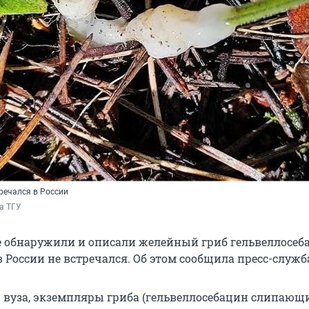
тречался в России
а ТГУ
 обнаружили и описали желейный гриб гельвеллосеб
 России не встречался. Об этом сообщила пресс-служба
вуза, экземпляры гриба (гельвеллосебацин слипающ