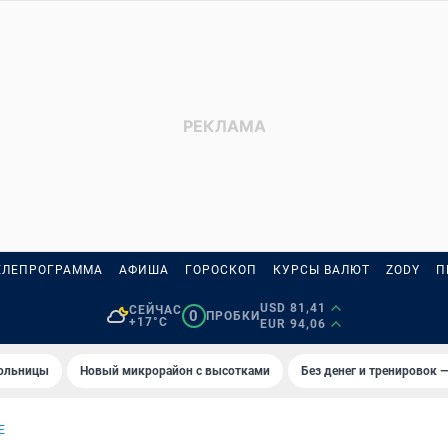
ЕЛЕПРОГРАММА
АФИША
ГОРОСКОП
КУРСЫ ВАЛЮТ
ZODY
П
USD 81,41
СЕЙЧАС
0
ПРОБКИ
+17°C
EUR 94,06
больницы
Новый микрорайон с высотками
Без денег и тренировок —
Е