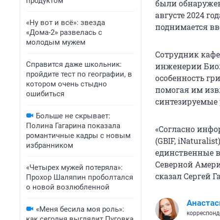
продуктом
были обнаружен
августе 2024 го
«Ну вот и всё»: звезда
поднимается вв
«Дома-2» развелась с
молодым мужем
Сотрудник кафе
Справится даже школьник:
инженерии Биол
пройдите тест по географии, в
особенность гри
котором очень стыдно
помогая им изв
ошибиться
синтезируемые 
Больше не скрывает:
Полина Гагарина показала
«Согласно инфо
романтичные кадры с новым
(GBIF, iNatural
избранником
единственные в 
Северной Америк
«Четырех мужей потеряла»:
сказал Сергей Г
Прохор Шаляпин проболтался
о новой возлюбленной
Анастас
«Меня бесила моя роль»:
корреспонд
как сегодня выглядит Пуговка