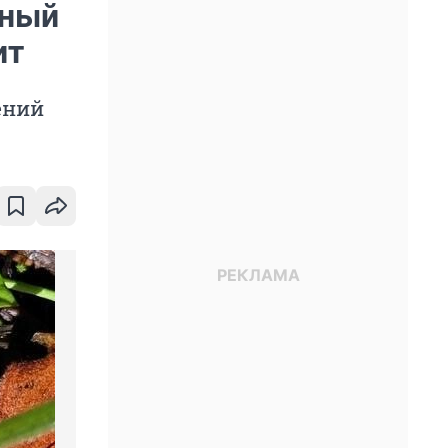
чный
ит
ений