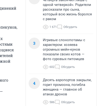
четверть закончил лишь с
одной четверкой». Родители
единений
рассказали про сына,
который всю жизнь боролся
с раком
опекунов,
1 671
Обсудить
их
Игривые слонопотамы с
3
остями
характером: хозяева
огромных мейн-кунов
ающиеся
показали своих котов —
ителей
фото суровых питомцев
ежной
602
Обсудить
ного
Десять аэропортов закрыли,
4
горит промзона, погибла
женщина — главное об
 —
атаках дронов
586
Обсудить