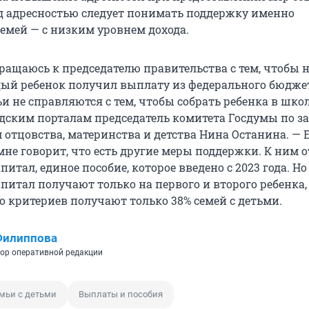
д адресностью следует понимать поддержку именно
мей — с низким уровнем дохода.
бращаюсь к председателю правительства с тем, чтобы 
дый ребенок получил выплату из федерального бюджет
и не справляются с тем, чтобы собрать ребенка в школ
одским порталам председатель комитета Госдумы по з
 отцовства, материнства и детства Нина Останина. — 
мне говорит, что есть другие меры поддержки. К ним 
итал, единое пособие, которое введено с 2023 года. Но
питал получают только на первого и второго ребенка,
го критериев получают только 38% семей с детьми.
Филиппова
ор оперативной редакции
мьи с детьми
Выплаты и пособия