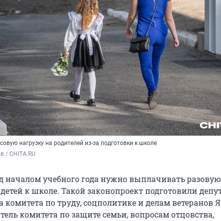
овую нагрузку на родителей из-за подготовки к школе
в / CHITA.RU
д началом учебного года нужно выплачивать разову
 детей к школе. Такой законопроект подготовили депу
а комитета по труду, соцполитике и делам ветеранов 
тель комитета по защите семьи, вопросам отцовства,