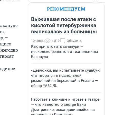
РЕКОМЕНДУЕМ
Выжившая после атаки с
кислотой петербурженка
накануне
выписалась из больницы
а,
у, —
10 часов
4 819
Обсудить
ащите
Как приготовить хачапури —
Ежегодно
несколько рецептов от жительницы
относят
Барнаула
 единое
«Девчонки, вы испытываете судьбу»:
что творится в подпольной
рюмочной на Березовой в Рязани —
обзор YA62.RU
Работает в клинике и играет в театре
— что известно о сестре Вани
Дмитриенко, оскандалившейся на
концерте в «Лужниках»