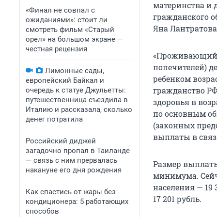
материнства и 
«Финал не совпал с
гражданского о
ожиданиями»: стоит ли
Яна Лантратова
смотреть фильм «Старый
орел» на большом экране —
честная рецензия
«Проживающий н
попечителей) де
Лимонные сады,
ребенком возрас
европейский Байкал и
гражданство РФ
очередь к статуе Джульетты:
путешественница съездила в
здоровья в возр
Италию и рассказала, сколько
по основным об
денег потратила
(законных пред
выплаты в связи
Российский диджей
загадочно пропал в Таиланде
— связь с ним прервалась
Размер выплаты
накануне его дня рождения
минимума. Сейча
населения — 19 
Как спастись от жары без
17 201 рубль
.
кондиционера: 5 работающих
способов