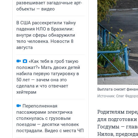
развешивает загадочные арт-
объекты — видео
В США рассекретили тайну
падения НЛО в Бразилии:
внутри сферы обнаружили
тело человека. Новости 8
августа
«Как тебя в гроб такую
положат?» Мать двоих детей
набила первую татуировку в
50 лет — зачем она это
сделала и что отвечает
Выплата снизит финанс
хейтерам
Источник: 
Олег Федоро
Переполненная
Родителям пере
пассажирами электричка
столкнулась с грузовым
для подготовки
поездом — десятки человек
Госдумы — глав
пострадали. Видео с места ЧП
Нилов, председа