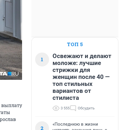
ТОП 5
Освежают и делают
1
моложе: лучшие
стрижки для
женщин после 40 —
топ стильных
вариантов от
стилиста
ю выплату
3 555
Обсудить
таты
Ярослав
«Последнюю в жизни
2