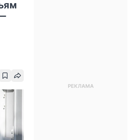
мьям
 —