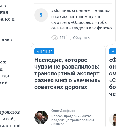
м в
«Мы видим нового Нолана»:
жная
5
с каким настроем нужно
е, но и
смотреть «Одиссею», чтобы
она не выглядела как фиаско
551
Обсудить
олько
МНЕНИЕ
МНЕНИ
Наследие, которое
«Фина
й к
чудом не развалилось:
ожида
ад
транспортный эксперт
смотр
огда
разнес миф о «вечных»
«Стар
ский
советских дорогах
больш
честн
Олег Арефьев
проектов
Блогер, предприниматель,
итикой,
владелец в транспортном
бизнесе
циальной