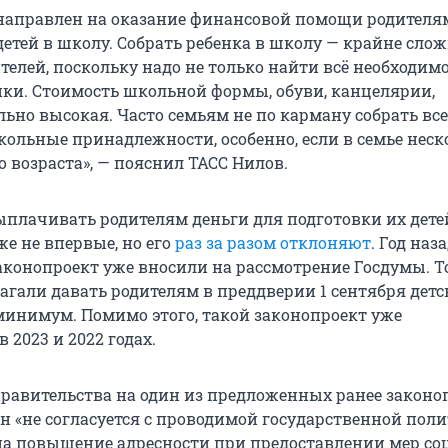
направлен на оказание финансовой помощи родителя
детей в школу. Собрать ребенка в школу — крайне сло
телей, поскольку надо не только найти всё необходимо
пки. Стоимость школьной формы, обуви, канцелярии,
ьно высокая. Часто семьям не по карману собрать все
ольные принадлежности, особенно, если в семье неск
 возраста», — пояснил ТАСС Нилов.
плачивать родителям деньги для подготовки их дете
е не впервые, но его
раз за разом отклоняют
. Год наз
конопроект уже вносили на рассмотрение Госдумы. Т
агали давать родителям в преддверии 1 сентября дет
нимум. Помимо этого, такой законопроект уже
 2023 и 2022 годах.
равительства на один из предложенных ранее законо
он «не согласуется с проводимой государственной пол
а повышение адресности при предоставлении мер со