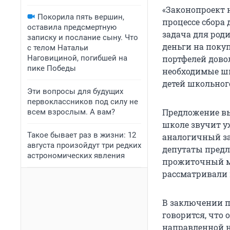
«Законопроект 
Покорила пять вершин,
процессе сбора 
оставила предсмертную
задача для роди
записку и послание сыну. Что
деньги на поку
с телом Натальи
Наговициной, погибшей на
портфелей довол
пике Победы
необходимые шк
детей школьного
Эти вопросы для будущих
первоклассников под силу не
Предложение вы
всем взрослым. А вам?
школе звучит уж
Такое бывает раз в жизни: 12
аналогичный за
августа произойдут три редких
депутаты предл
астрономических явления
прожиточный ми
рассматривали в
В заключении п
говорится, что 
направленной н