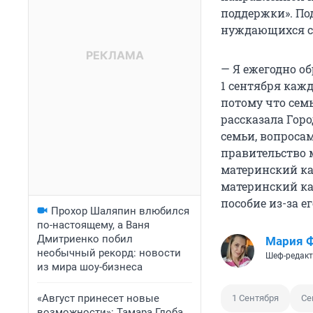
поддержки». По
нуждающихся се
— Я ежегодно о
1 сентября каж
потому что семь
рассказала Гор
семьи, вопросам
правительство 
материнский кап
материнский ка
пособие из-за е
Прохор Шаляпин влюбился
по-настоящему, а Ваня
Дмитриенко побил
Мария 
необычный рекорд: новости
Шеф-редакт
из мира шоу-бизнеса
«Август принесет новые
1 Сентября
Се
возможности»: Тамара Глоба