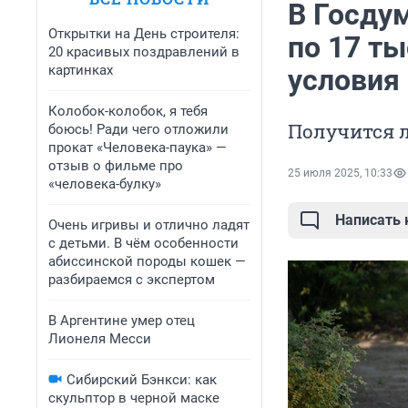
В Госду
Открытки на День строителя:
по 17 ты
20 красивых поздравлений в
картинках
условия
Колобок-колобок, я тебя
Получится л
боюсь! Ради чего отложили
прокат «Человека-паука» —
отзыв о фильме про
25 июля 2025, 10:33
«человека-булку»
Написать
Очень игривы и отлично ладят
с детьми. В чём особенности
абиссинской породы кошек —
разбираемся с экспертом
В Аргентине умер отец
Лионеля Месси
Сибирский Бэнкси: как
скульптор в черной маске