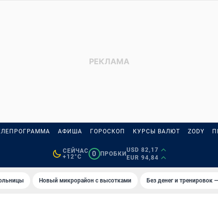
ЕЛЕПРОГРАММА
АФИША
ГОРОСКОП
КУРСЫ ВАЛЮТ
ZODY
П
USD 82,17
СЕЙЧАС
0
ПРОБКИ
+12°C
EUR 94,84
больницы
Новый микрорайон с высотками
Без денег и тренировок —