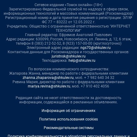
Сетевое издание «Томск онлайн» (18+)
Зарегистрировано Федеральной службой по надзору в сфере связи,
информационных технологий и массовых коммуникаций (Роскомнадзор)
Регистрационный номер и дата принятия решения о регистрации: ЭЛ №
ФС 77 – 83222 от 12.05.2022 г.
Учредитель: Общество с ограниченной ответственностью "ИНТЕРНЕТ
ТЕХНОЛОГИИ"
Главный редактор: Ефремов Анатолий Павлович
Адрес редакции: 630099, Россия, Новосибирск, ул. Ленина, д. 12, 6 этаж,
телефон 8 (383) 212-52-52, 8 (923) 157-00-00 (круглосуточно)
Электронный адрес редакции:
ngs70@shkulev.ru
Контактные данные для Роскомнадзора и государственных органов:
juristnsk@shkulev.ru
Техподдержка:
help@shkulev.ru
По вопросам коммерческого сотрудничества:
Жапарова Жанна, менеджер по работе с федеральными клиентами
zhanna.zhaparova@shkulev.ru
, моб. + 7 982 640 34 32
Ревина Мария, директор по работе с федеральными клиентами
mariya.revina@shkulev.ru
, моб. +7 910 402 4056
Редакция сайта не несет ответственности за достоверность
информации, содержащейся в рекламных объявлениях.
Информация об ограничениях
Политика использования cookies
Рекомендательные системы
Политика конфиденциальности и обработки персональных данных и