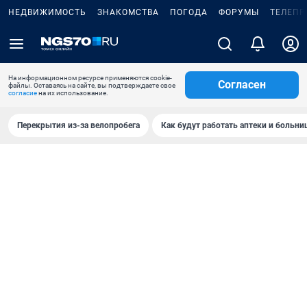
НЕДВИЖИМОСТЬ
ЗНАКОМСТВА
ПОГОДА
ФОРУМЫ
ТЕЛЕПР
На информационном ресурсе применяются cookie-
Согласен
файлы. Оставаясь на сайте, вы подтверждаете свое
согласие
на их использование.
Перекрытия из-за велопробега
Как будут работать аптеки и больн