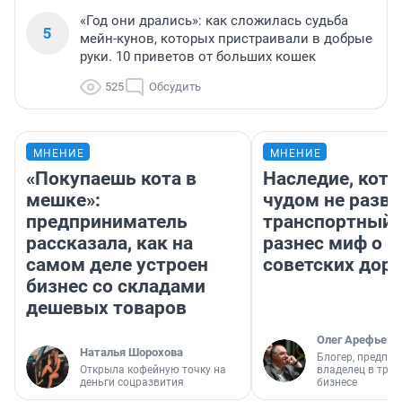
«Год они дрались»: как сложилась судьба
5
мейн-кунов, которых пристраивали в добрые
руки. 10 приветов от больших кошек
525
Обсудить
МНЕНИЕ
МНЕНИЕ
«Покупаешь кота в
Наследие, кото
мешке»:
чудом не разва
предприниматель
транспортный 
рассказала, как на
разнес миф о 
самом деле устроен
советских доро
бизнес со складами
дешевых товаров
Олег Арефьев
Наталья Шорохова
Блогер, предпри
Открыла кофейную точку на
владелец в тра
деньги соцразвития
бизнесе