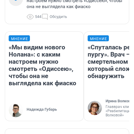
настроем нужно смотреть «Одиссею», чтобы
она не выглядела как фиаско
544
Обсудить
МНЕНИЕ
МНЕНИЕ
«Мы видим нового
«Спуталась реч
Нолана»: с каким
пургу». Врач — 
настроем нужно
смертельном д
смотреть «Одиссею»,
который слож
чтобы она не
обнаружить
выглядела как фиаско
Ирина Волкова
Главврач клини
Надежда Губарь
«Реабилитация 
Волковой»