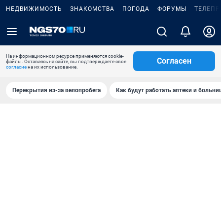
НЕДВИЖИМОСТЬ
ЗНАКОМСТВА
ПОГОДА
ФОРУМЫ
ТЕЛЕПР
На информационном ресурсе применяются cookie-
Согласен
файлы. Оставаясь на сайте, вы подтверждаете свое
согласие
на их использование.
Перекрытия из-за велопробега
Как будут работать аптеки и больн