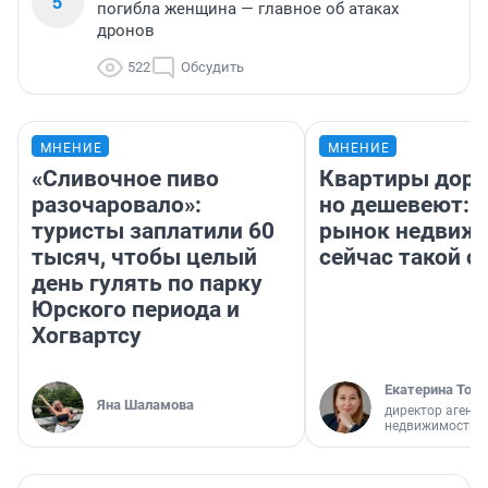
5
погибла женщина — главное об атаках
дронов
522
Обсудить
МНЕНИЕ
МНЕНИЕ
«Сливочное пиво
Квартиры дор
разочаровало»:
но дешевеют: 
туристы заплатили 60
рынок недвиж
тысяч, чтобы целый
сейчас такой 
день гулять по парку
Юрского периода и
Хогвартсу
Екатерина Торо
Яна Шаламова
директор агентс
недвижимости