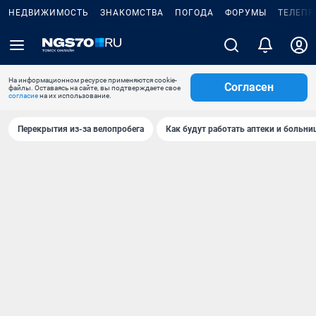
НЕДВИЖИМОСТЬ
ЗНАКОМСТВА
ПОГОДА
ФОРУМЫ
ТЕЛЕПР
На информационном ресурсе применяются cookie-
Согласен
файлы. Оставаясь на сайте, вы подтверждаете свое
согласие
на их использование.
Перекрытия из-за велопробега
Как будут работать аптеки и больн