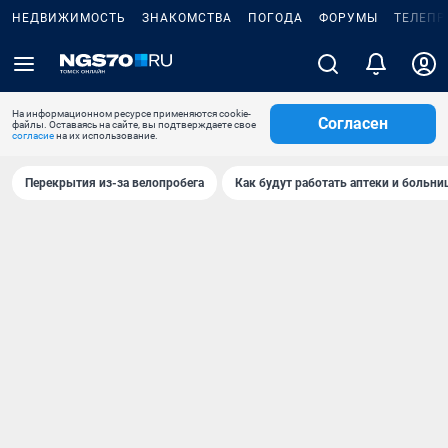
НЕДВИЖИМОСТЬ
ЗНАКОМСТВА
ПОГОДА
ФОРУМЫ
ТЕЛЕПР
На информационном ресурсе применяются cookie-
Согласен
файлы. Оставаясь на сайте, вы подтверждаете свое
согласие
на их использование.
Перекрытия из-за велопробега
Как будут работать аптеки и больн