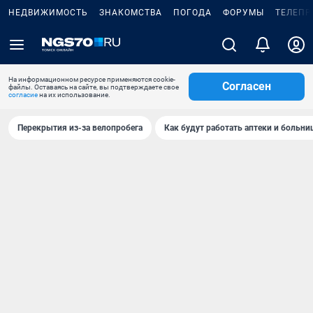
НЕДВИЖИМОСТЬ
ЗНАКОМСТВА
ПОГОДА
ФОРУМЫ
ТЕЛЕПР
На информационном ресурсе применяются cookie-
Согласен
файлы. Оставаясь на сайте, вы подтверждаете свое
согласие
на их использование.
Перекрытия из-за велопробега
Как будут работать аптеки и больн