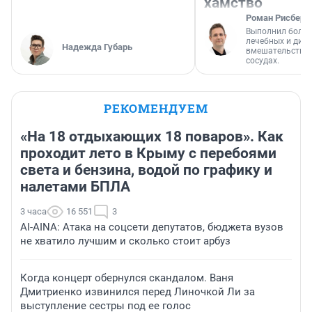
хамство
Роман Рисберг
Выполнил более
лечебных и диа
Надежда Губарь
вмешательств н
сосудах.
РЕКОМЕНДУЕМ
«На 18 отдыхающих 18 поваров». Как
проходит лето в Крыму с перебоями
света и бензина, водой по графику и
налетами БПЛА
3 часа
16 551
3
AI-AINA: Атака на соцсети депутатов, бюджета вузов
не хватило лучшим и сколько стоит арбуз
Когда концерт обернулся скандалом. Ваня
Дмитриенко извинился перед Линочкой Ли за
выступление сестры под ее голос