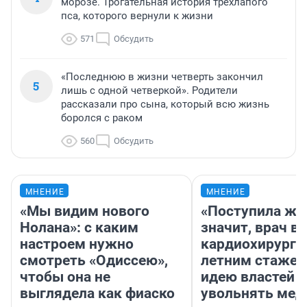
морозе. Трогательная история трехлапого
пса, которого вернули к жизни
571
Обсудить
«Последнюю в жизни четверть закончил
5
лишь с одной четверкой». Родители
рассказали про сына, который всю жизнь
боролся с раком
560
Обсудить
МНЕНИЕ
МНЕНИЕ
«Мы видим нового
«Поступила жа
Нолана»: с каким
значит, врач в
настроем нужно
кардиохирург с
смотреть «Одиссею»,
летним стажем
чтобы она не
идею властей
выглядела как фиаско
увольнять мед