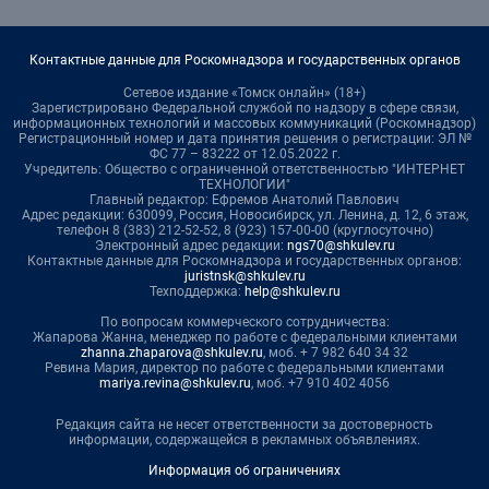
Контактные данные для Роскомнадзора и государственных органов
Сетевое издание «Томск онлайн» (18+)
Зарегистрировано Федеральной службой по надзору в сфере связи,
информационных технологий и массовых коммуникаций (Роскомнадзор)
Регистрационный номер и дата принятия решения о регистрации: ЭЛ №
ФС 77 – 83222 от 12.05.2022 г.
Учредитель: Общество с ограниченной ответственностью "ИНТЕРНЕТ
ТЕХНОЛОГИИ"
Главный редактор: Ефремов Анатолий Павлович
Адрес редакции: 630099, Россия, Новосибирск, ул. Ленина, д. 12, 6 этаж,
телефон 8 (383) 212-52-52, 8 (923) 157-00-00 (круглосуточно)
Электронный адрес редакции:
ngs70@shkulev.ru
Контактные данные для Роскомнадзора и государственных органов:
juristnsk@shkulev.ru
Техподдержка:
help@shkulev.ru
По вопросам коммерческого сотрудничества:
Жапарова Жанна, менеджер по работе с федеральными клиентами
zhanna.zhaparova@shkulev.ru
, моб. + 7 982 640 34 32
Ревина Мария, директор по работе с федеральными клиентами
mariya.revina@shkulev.ru
, моб. +7 910 402 4056
Редакция сайта не несет ответственности за достоверность
информации, содержащейся в рекламных объявлениях.
Информация об ограничениях