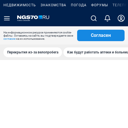
НЕДВИЖИМОСТЬ
ЗНАКОМСТВА
ПОГОДА
ФОРУМЫ
ТЕЛЕПР
На информационном ресурсе применяются cookie-
Согласен
файлы. Оставаясь на сайте, вы подтверждаете свое
согласие
на их использование.
Перекрытия из-за велопробега
Как будут работать аптеки и больн