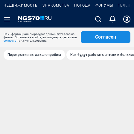
НЕДВИЖИМОСТЬ
ЗНАКОМСТВА
ПОГОДА
ФОРУМЫ
ТЕЛЕПР
На информационном ресурсе применяются cookie-
Согласен
файлы. Оставаясь на сайте, вы подтверждаете свое
согласие
на их использование.
Перекрытия из-за велопробега
Как будут работать аптеки и больн